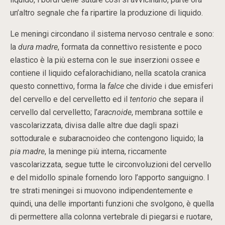
un’altro segnale che fa ripartire la produzione di liquido.
Le meningi circondano il sistema nervoso centrale e sono:
la
dura madre
, formata da connettivo resistente e poco
elastico è la più esterna con le sue inserzioni ossee e
contiene il liquido cefalorachidiano, nella scatola cranica
questo connettivo, forma la
falce
che divide i due emisferi
del cervello e del cervelletto ed il
tentorio
che separa il
cervello dal cervelletto; l’
aracnoide
, membrana sottile e
vascolarizzata, divisa dalle altre due dagli spazi
sottodurale e subaracnoideo che contengono liquido; la
pia madre
, la meninge più interna, riccamente
vascolarizzata, segue tutte le circonvoluzioni del cervello
e del midollo spinale fornendo loro l’apporto sanguigno. I
tre strati meningei si muovono indipendentemente e
quindi, una delle importanti funzioni che svolgono, è quella
di permettere alla colonna vertebrale di piegarsi e ruotare,