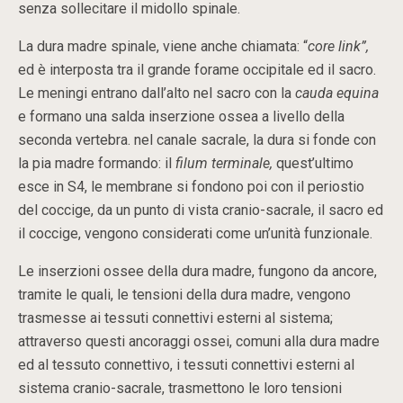
senza sollecitare il midollo spinale.
La dura madre spinale, viene anche chiamata: “
core link”,
ed è interposta tra il grande forame occipitale ed il sacro.
Le meningi entrano dall’alto nel sacro con la
cauda equina
e formano una salda inserzione ossea a livello della
seconda vertebra. nel canale sacrale, la dura si fonde con
la pia madre formando: il
filum terminale,
quest’ultimo
esce in S4, le membrane si fondono poi con il periostio
del coccige, da un punto di vista cranio-sacrale, il sacro ed
il coccige, vengono considerati come un’unità funzionale.
Le inserzioni ossee della dura madre, fungono da ancore,
tramite le quali, le tensioni della dura madre, vengono
trasmesse ai tessuti connettivi esterni al sistema;
attraverso questi ancoraggi ossei, comuni alla dura madre
ed al tessuto connettivo, i tessuti connettivi esterni al
sistema cranio-sacrale, trasmettono le loro tensioni