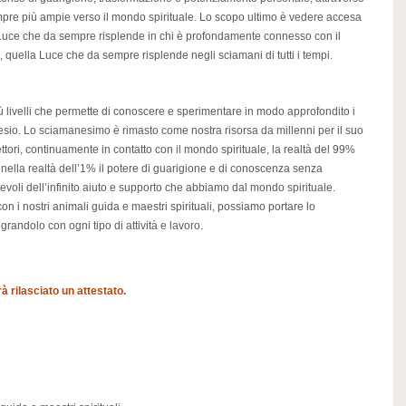
empre più ampie verso il mondo spirituale. Lo scopo ultimo è vedere accesa
a Luce che da sempre risplende in chi è profondamente connesso con il
, quella Luce che da sempre risplende negli sciamani di tutti i tempi.
livelli che permette di conoscere e sperimentare in modo approfondito i
esio. Lo sciamanesimo è rimasto come nostra risorsa da millenni per il suo
tori, continuamente in contatto con il mondo spirituale, la realtà del 99%
i, nella realtà dell’1% il potere di guarigione e di conoscenza senza
voli dell’infinito aiuto e supporto che abbiamo dal mondo spirituale.
n i nostri animali guida e maestri spirituali, possiamo portare lo
randolo con ogni tipo di attività e lavoro.
rà rilasciato un attestato.