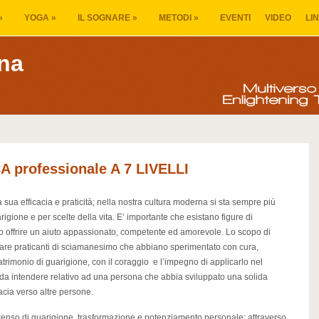
»
YOGA
»
IL SOGNARE
»
METODI
»
EVENTI
VIDEO
LI
na
professionale A 7 LIVELLI
sua efficacia e praticità; nella nostra cultura moderna si sta sempre più
igione e per scelte della vita. E’ importante che esistano figure di
 offrire un aiuto appassionato, competente ed amorevole. Lo scopo di
rmare praticanti di sciamanesimo che abbiano sperimentato con cura,
trimonio di guarigione, con il coraggio e l’impegno di applicarlo nel
è da intendere relativo ad una persona che abbia sviluppato una solida
acia verso altre persone.
ntenso di guarigione, trasformazione e potenziamento personale; attraverso