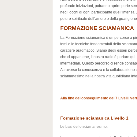
profonde iniziazioni, potranno aprire porte s
negli occhi di ogni partecipante quell’intens
potere spirituale dell’amore e della guarigione
FORMAZIONE SCIAMANICA
La Formazione sciamanica è un percorso a più 
temi e le tecniche fondamentali dello sciaman
carattere pragmatico. Siamo degli esseri percet
che ci appartiene, il nostro ruolo è portare qu
intermediari. Questo percorso ci rende consape
Attraverso la conoscenza e la collaborazione co
sciamanesimo nella nostra vita quotidiana integ
Alla fine del conseguimento dei 7 Livelli, ver
Formazione sciamanica Livello 1
Le basi dello sciamanesimo.