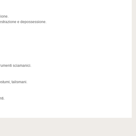
gione.
, estrazione e depossessione.
trumenti sciamanici.
stumi, talismani.
ti.