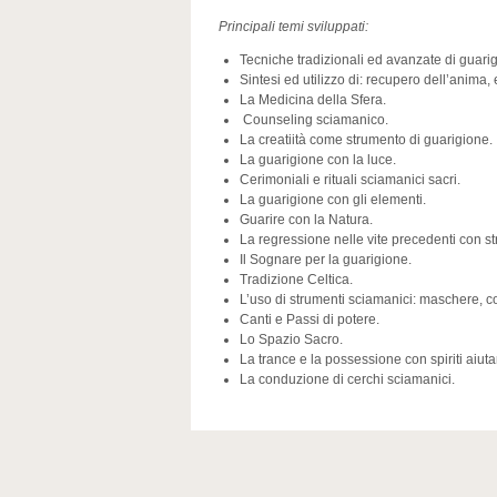
Principali temi sviluppati:
Tecniche tradizionali ed avanzate di guari
Sintesi ed utilizzo di: recupero dell’anima
La Medicina della Sfera.
Counseling sciamanico.
La creatiità come strumento di guarigione.
La guarigione con la luce.
Cerimoniali e rituali sciamanici sacri.
La guarigione con gli elementi.
Guarire con la Natura.
La regressione nelle vite precedenti con s
Il Sognare per la guarigione.
Tradizione Celtica.
L’uso di strumenti sciamanici: maschere, co
Canti e Passi di potere.
Lo Spazio Sacro.
La trance e la possessione con spiriti aiutan
La conduzione di cerchi sciamanici.