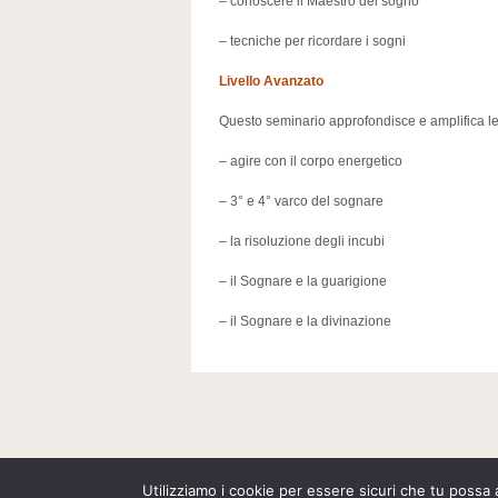
– conoscere il Maestro del sogno
– tecniche per ricordare i sogni
Livello Avanzato
Questo seminario approfondisce e amplifica l
– agire con il corpo energetico
– 3° e 4° varco del sognare
– la risoluzione degli incubi
– il Sognare e la guarigione
– il Sognare e la divinazione
Utilizziamo i cookie per essere sicuri che tu possa 
Copyright © 