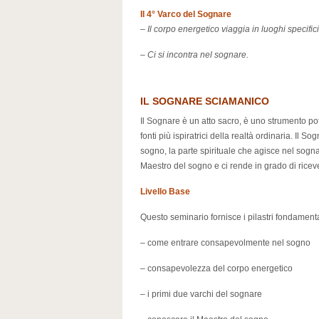
Il 4° Varco del Sognare
–
Il corpo energetico viaggia in luoghi specifici
–
Ci si incontra nel sognare.
IL SOGNARE SCIAMANICO
Il Sognare è un atto sacro, è uno strumento pot
fonti più ispiratrici della realtà ordinaria. I
sogno, la parte spirituale che agisce nel sognare
Maestro del sogno e ci rende in grado di ricever
Livello Base
Questo seminario fornisce i pilastri fondament
– come entrare consapevolmente nel sogno
– consapevolezza del corpo energetico
– i primi due varchi del sognare