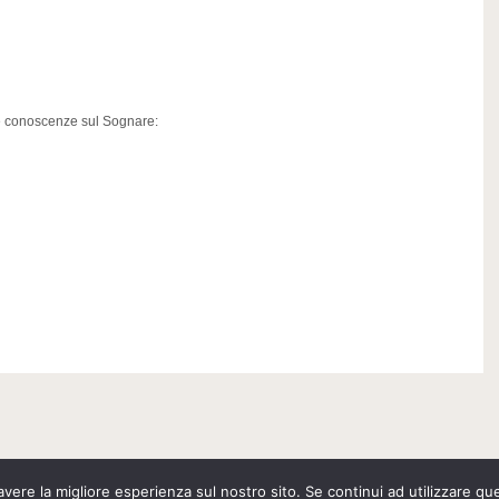
e conoscenze sul Sognare:
avere la migliore esperienza sul nostro sito. Se continui ad utilizzare qu
2026
Stefania Montagna
- Insegnante di Sciamanesimo e Yoga | P.IVA 00975040239 | credits
S