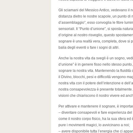
Gli sciamani del Messico Antico, vedevano il n
distanza dietro le nostre scapole, un punto d
d’assemblaggio”, esso convoglia le fibre lumino
sensoriali. Il “Punto d’unione”, si sposta natu
d’origine al nostro risveglio, questo spostamen
sognare è una realtà vera, completa, dove si pu
balia degli eventi o fare i sogni di altri.
Anche la nostra vita da svegli è un sogno, ve
d’unione” è in genere fisso nello stesso punto
sognare la nostra vita. Mantenendo la fluidità
il Divino, blocchi, pesi e difficoltà vengono 
nostra vita con il potere dell’intenzione e dell
nostra consapevolezza è presente totalmente
visioni che chiariscono il nostro vivere ed anc
Per attivare e mantenere il sognare, è importa
– diventare consapevoli e fare esperienza del n
come il nostro corpo fisico, ha la sua sfera ed
pure i movimenti magici, lo avvicinano a noi;
– avere disponibile tutta l’energia che ci appar