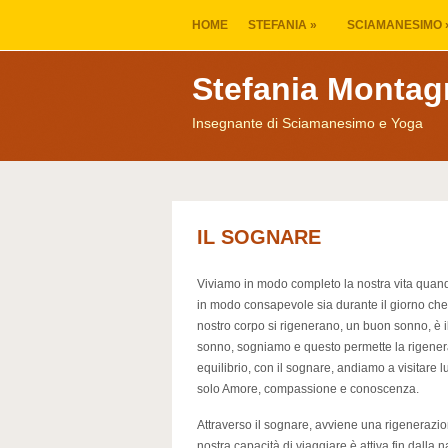
HOME
STEFANIA
»
SCIAMANESIMO
Stefania Montag
Insegnante di Sciamanesimo e Yoga
IL SOGNARE
Viviamo in modo completo la nostra vita quand
in modo consapevole sia durante il giorno che di
nostro corpo si rigenerano, un buon sonno, è i
sonno, sogniamo e questo permette la rigenera
equilibrio, con il sognare, andiamo a visitare 
solo Amore, compassione e conoscenza.
Attraverso il sognare, avviene una rigenerazion
nostra capacità di viaggiare è attiva fin dalla n