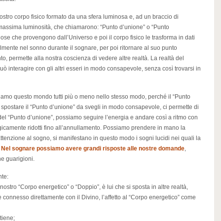
ostro corpo fisico formato da una sfera luminosa e, ad un braccio di
i massima luminosità, che chiamarono: “Punto d’unione” o “Punto
se che provengono dall’Universo e poi il corpo fisico le trasforma in dati
ralmente nel sonno durante il sognare, per poi ritornare al suo punto
to, permette alla nostra coscienza di vedere altre realtà. La realtà del
ò interagire con gli altri esseri in modo consapevole, senza così trovarsi in
diamo questo mondo tutti più o meno nello stesso modo, perché il “Punto
, spostare il “Punto d’unione” da svegli in modo consapevole, ci permette di
 del “Punto d’unione”, possiamo seguire l’energia e andare così a ritmo con
magicamente ridotti fino all’annullamento. Possiamo prendere in mano la
’attenzione al sogno, si manifestano in questo modo i sogni lucidi nei quali la
.
Nel sognare possiamo avere grandi risposte alle nostre domande
,
he guarigioni.
nte:
ostro “Corpo energetico” o “Doppio”, è lui che si sposta in altre realtà,
 è connesso direttamente con il Divino, l’affetto al “Corpo energetico” come
tiene;