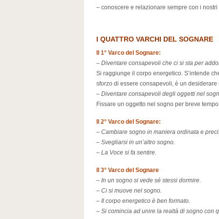
– conoscere e relazionare sempre con i nostri a
I QUATTRO VARCHI DEL SOGNARE
Il 1° Varco del Sognare:
–
Diventare consapevoli che ci si sta per add
Si raggiunge il corpo energetico. S’intende che
sforzo di essere consapevoli, è un desiderare 
–
Diventare consapevoli degli oggetti nel sogn
Fissare un oggetto nel sogno per breve tempo,
Il 2° Varco del Sognare:
–
Cambiare sogno in maniera ordinata e preci
–
Svegliarsi in un’altro sogno.
– La Voce si fa sentire.
Il 3° Varco del Sognare
–
In un sogno si vede sé stessi dormire.
– Ci si muove nel sogno.
– Il corpo energetico è ben formato.
– Si comincia ad unire la realtà di sogno con q