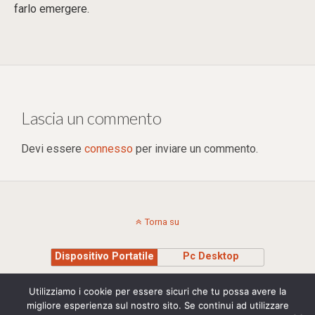
farlo emergere.
Lascia un commento
Devi essere
connesso
per inviare un commento.
Torna su
Dispositivo Portatile
Pc Desktop
Copyright © 2015 Stefania Montagna - Insegnante di Sciamanesimo e Yoga Cell.
Utilizziamo i cookie per essere sicuri che tu possa avere la
+39 335 8295710 | P.IVA 00975040239 | credits Studio Madesign
migliore esperienza sul nostro sito. Se continui ad utilizzare