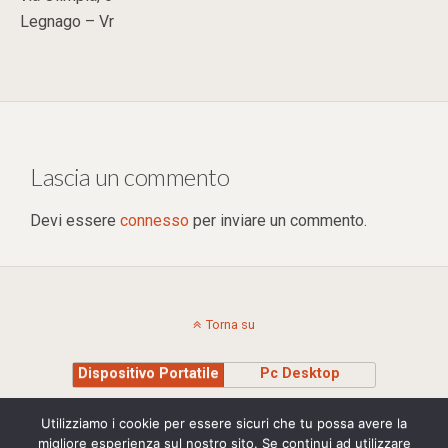
Legnago – Vr
Lascia un commento
Devi essere
connesso
per inviare un commento.
Torna su
Dispositivo Portatile
Pc Desktop
Copyright © 2015 Stefania Montagna - Insegnante di Sciamanesimo e Yoga Cell.
Utilizziamo i cookie per essere sicuri che tu possa avere la
+39 335 8295710 | P.IVA 00975040239 | credits Studio Madesign
migliore esperienza sul nostro sito. Se continui ad utilizzare