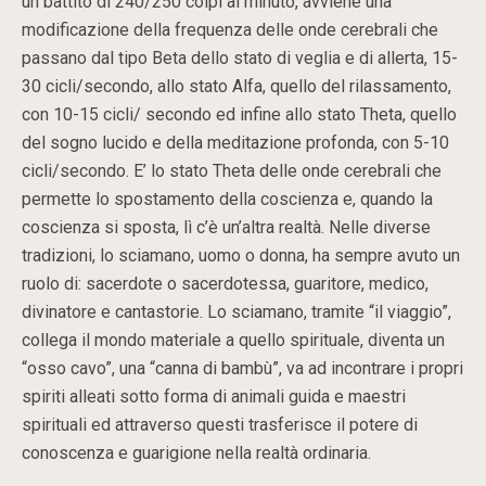
un battito di 240/250 colpi al minuto, avviene una
modificazione della frequenza delle onde cerebrali che
passano dal tipo Beta dello stato di veglia e di allerta, 15-
30 cicli/secondo, allo stato Alfa, quello del rilassamento,
con 10-15 cicli/ secondo ed infine allo stato Theta, quello
del sogno lucido e della meditazione profonda, con 5-10
cicli/secondo. E’ lo stato Theta delle onde cerebrali che
permette lo spostamento della coscienza e, quando la
coscienza si sposta, lì c’è un’altra realtà. Nelle diverse
tradizioni, lo sciamano, uomo o donna, ha sempre avuto un
ruolo di: sacerdote o sacerdotessa, guaritore, medico,
divinatore e cantastorie. Lo sciamano, tramite “il viaggio”,
collega il mondo materiale a quello spirituale, diventa un
“osso cavo”, una “canna di bambù”, va ad incontrare i propri
spiriti alleati sotto forma di animali guida e maestri
spirituali ed attraverso questi trasferisce il potere di
conoscenza e guarigione nella realtà ordinaria.