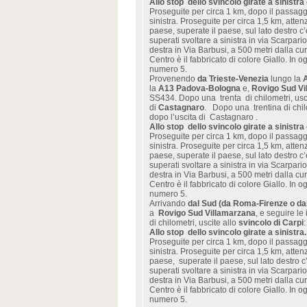
Allo stop dello svincolo girate a sinistra
Proseguite per circa 1 km, dopo il passaggio
sinistra. Proseguite per circa 1,5 km, atten
paese, superate il paese, sul lato destro c’
superati svoltare a sinistra in via Scarpar
destra in Via Barbusi, a 500 metri dalla c
Centro è il fabbricato di colore Giallo. In o
numero 5.
Provenendo
da Trieste-Venezia
lungo la
la
A13 Padova-Bologna
e,
Rovigo Sud Vi
SS434. Dopo una trenta di chilometri, usc
di
Castagnaro
. Dopo una trentina di chilo
dopo l’uscita di Castagnaro .
Allo stop dello svincolo girate a sinistra
Proseguite per circa 1 km, dopo il passaggio
sinistra. Proseguite per circa 1,5 km, atten
paese, superate il paese, sul lato destro c’
superati svoltare a sinistra in via Scarpar
destra in Via Barbusi, a 500 metri dalla c
Centro è il fabbricato di colore Giallo. In o
numero 5.
Arrivando
dal Sud (da Roma-Firenze o dal
a
Rovigo Sud Villamarzana
, e seguire l
di chilometri, uscite allo
svincolo di Carpi
Allo stop dello svincolo girate a sinistra.
Proseguite per circa 1 km, dopo il passaggio
sinistra. Proseguite per circa 1,5 km, atten
paese, superate il paese, sul lato destro c’
superati svoltare a sinistra in via Scarpar
destra in Via Barbusi, a 500 metri dalla c
Centro è il fabbricato di colore Giallo. In o
numero 5.