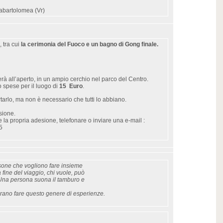
labartolomea (Vr)
, tra cui
la cerimonia del Fuoco e un bagno di Gong finale.
à all’aperto, in un ampio cerchio nel parco del Centro.
to spese per il luogo di
15 Euro
.
tarlo, ma non è necessario che tutti lo abbiano.
sione.
 la propria adesione, telefonare o inviare una e-mail :
5
rsone che vogliono fare insieme
 fine del viaggio, chi vuole, può
. Una persona suona il tamburo e
erano fare q
uesto genere di esperienze.