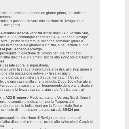
uscite ad avvisare almeno un giorno prima, nel limite del
prendere.
Italia, si possono trovare alla stazione di Rovigo molte
 a Castagnaro.
4 Milano-Brescia-Venezia
uscite dalla A4 a
Verona Sud
,
genziale Sud, comunque i cartelli SS434 Legnago-Rovigo:
e oltre il primo semaforo, al secondo semaforo girare a
rate in tangenziale girando a sinistra, e ne uscirete subito
434 per Legnago e Rovigo
.
proseguite in direzione di Rovigo per una trentina di
altra diecina di chilometri, uscite allo
svincolo di Carpi:
si
mea
.
e passate sopra la superstrada.
 a livello la strada fa una curva a destra, allo stop girare a
zione alla postazione autovelox fissa ad inizio
 una banca, a sinistra c’è il supermercato ” Il Gusto “,
iole, c’è una casa gialla che fa angolo. Dopo 100 mt girate a
urva, dopo una casa bianca, leggermente dentro alla strada il
gni caso è la terza casa sulla sinistra di Via Barbusi , al
o la
A22 Brennero-Modena
, uscite a
Verona Nord
. Dopo il
mito, e seguite le indicazioni per la
Tangenziale
guendo sempre le indicazioni per la Tangenziale Sud e
o svincolo di innesto con la
superstrada SS434 per
proseguite in direzione di Rovigo per una trentina di
altra diecina di chilometri, uscite allo
svincolo di Carpi:
si
mea
.