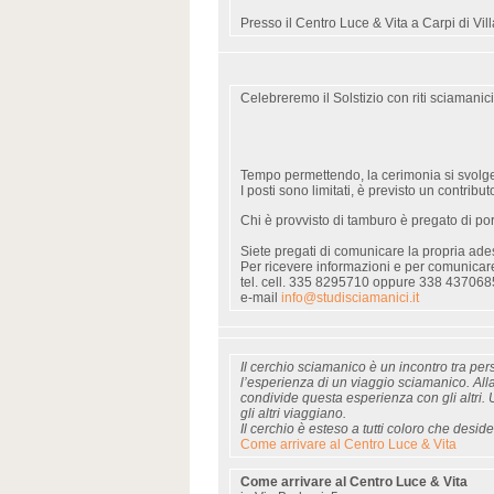
Presso il Centro Luce & Vita a Carpi di Vil
Celebreremo il Solstizio con riti sciamanici
Tempo permettendo, la cerimonia si svolger
I posti sono limitati, è previsto un contribu
Chi è provvisto di tamburo è pregato di por
Siete pregati di comunicare la propria ade
Per ricevere informazioni e per comunicare
tel. cell. 335 8295710 oppure 338 437068
e-mail
info@studisciamanici.it
Il cerchio sciamanico è un incontro tra pe
l’esperienza di un viaggio sciamanico. Alla
condivide questa esperienza con gli altri
gli altri viaggiano.
Il cerchio è esteso a tutti coloro che desid
Come arrivare al Centro Luce & Vita
Come arrivare al Centro Luce & Vita