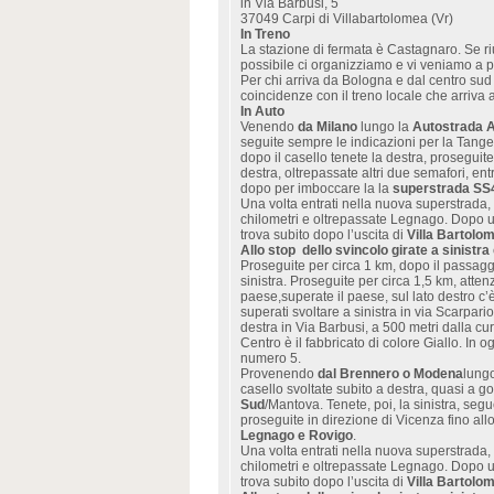
in Via Barbusi, 5
37049 Carpi di Villabartolomea (Vr)
In Treno
La stazione di fermata è Castagnaro. Se ri
possibile ci organizziamo e vi veniamo a 
Per chi arriva da Bologna e dal centro sud 
coincidenze con il treno locale che arriva
In Auto
Venendo
da Milano
lungo la
Autostrada A
seguite sempre le indicazioni per la Tan
dopo il casello tenete la destra, proseguit
destra, oltrepassate altri due semafori, ent
dopo per imboccare la la
superstrada SS
Una volta entrati nella nuova superstrada, 
chilometri e oltrepassate Legnago. Dopo un’
trova subito dopo l’uscita di
Villa Bartolo
Allo stop dello svincolo girate a sinistra
Proseguite per circa 1 km, dopo il passaggio
sinistra. Proseguite per circa 1,5 km, atten
paese,superate il paese, sul lato destro c’è
superati svoltare a sinistra in via Scarpar
destra in Via Barbusi, a 500 metri dalla c
Centro è il fabbricato di colore Giallo. In o
numero 5.
Provenendo
dal Brennero o Modena
lung
casello svoltate subito a destra, quasi a go
Sud
/Mantova. Tenete, poi, la sinistra, se
proseguite in direzione di Vicenza fino all
Legnago e Rovigo
.
Una volta entrati nella nuova superstrada, 
chilometri e oltrepassate Legnago. Dopo un’
trova subito dopo l’uscita di
Villa Bartolo