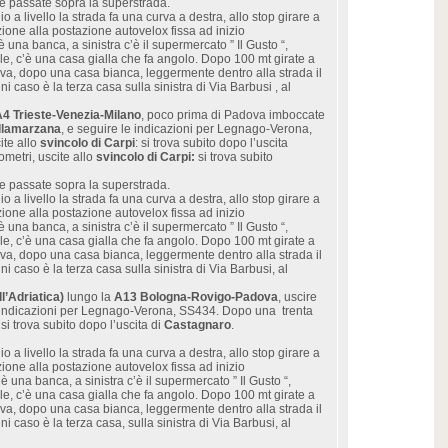
e passate sopra la superstrada.
 a livello la strada fa una curva a destra, allo stop girare a
zione alla postazione autovelox fissa ad inizio
è una banca, a sinistra c’è il supermercato ” Il Gusto “,
iole, c’è una casa gialla che fa angolo. Dopo 100 mt girate a
urva, dopo una casa bianca, leggermente dentro alla strada il
gni caso è la terza casa sulla sinistra di Via Barbusi , al
A4 Trieste-Venezia-Milano
, poco prima di Padova imboccate
llamarzana
, e seguire le indicazioni per Legnago-Verona,
ite allo
svincolo di Carpi
: si trova subito dopo l’uscita
metri, uscite allo
svincolo di Carpi:
si trova subito
e passate sopra la superstrada.
 a livello la strada fa una curva a destra, allo stop girare a
zione alla postazione autovelox fissa ad inizio
è una banca, a sinistra c’è il supermercato ” Il Gusto “,
iole, c’è una casa gialla che fa angolo. Dopo 100 mt girate a
urva, dopo una casa bianca, leggermente dentro alla strada il
gni caso è la terza casa sulla sinistra di Via Barbusi, al
l’Adriatica)
lungo la
A13 Bologna-Rovigo-Padova
, uscire
e indicazioni per Legnago-Verona, SS434. Dopo una trenta
: si trova subito dopo l’uscita di
Castagnaro
.
 a livello la strada fa una curva a destra, allo stop girare a
zione alla postazione autovelox fissa ad inizio
è una banca, a sinistra c’è il supermercato ” Il Gusto “,
iole, c’è una casa gialla che fa angolo. Dopo 100 mt girate a
urva, dopo una casa bianca, leggermente dentro alla strada il
gni caso è la terza casa, sulla sinistra di Via Barbusi, al