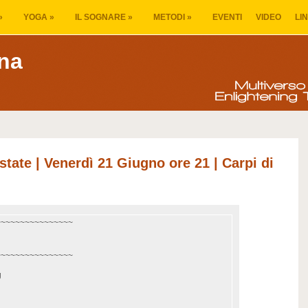
»
YOGA
»
IL SOGNARE
»
METODI
»
EVENTI
VIDEO
LI
na
state | Venerdì 21 Giugno ore 21 | Carpi di
~~~~~~~~~~~~~~~~
~~~~~~~~~~~~~~~~
g