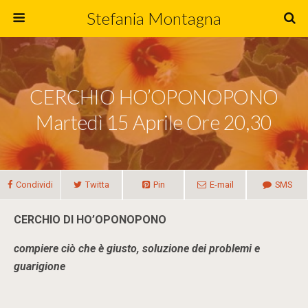
Stefania Montagna
CERCHIO HO’OPONOPONO
Martedì 15 Aprile Ore 20,30
Condividi
Twitta
Pin
E-mail
SMS
CERCHIO DI HO’OPONOPONO
compiere ciò che è giusto, soluzione dei problemi e
guarigione