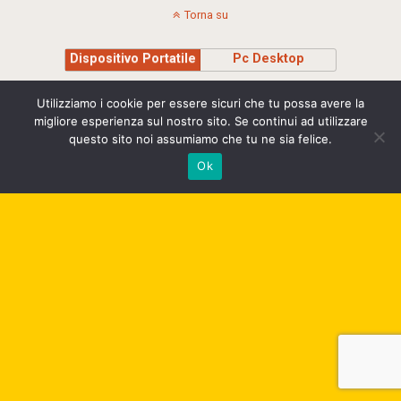
Torna su
Dispositivo Portatile
Pc Desktop
Copyright © 2015 Stefania Montagna - Insegnante di Sciamanesimo e Yoga Cell.
Utilizziamo i cookie per essere sicuri che tu possa avere la
+39 335 8295710 | P.IVA 00975040239 | credits Studio Madesign
migliore esperienza sul nostro sito. Se continui ad utilizzare
questo sito noi assumiamo che tu ne sia felice.
Ok