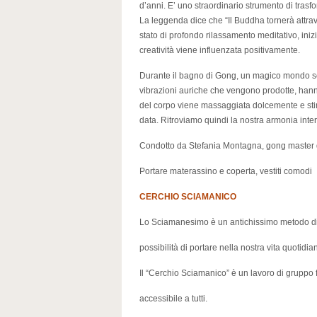
d’anni. E’ uno straordinario strumento di tras
La leggenda dice che “Il Buddha tornerà attrave
stato di profondo rilassamento meditativo, ini
creatività viene influenzata positivamente.
Durante il bagno di Gong, un magico mondo sono
vibrazioni auriche che vengono prodotte, hanno 
del corpo viene massaggiata dolcemente e stim
data. Ritroviamo quindi la nostra armonia interi
Condotto da Stefania Montagna, gong master 
Portare materassino e coperta, vestiti comodi
CERCHIO SCIAMANICO
Lo Sciamanesimo è un antichissimo metodo d
possibilità di portare nella nostra vita quotidia
Il “Cerchio Sciamanico” è un lavoro di gruppo f
accessibile a tutti.