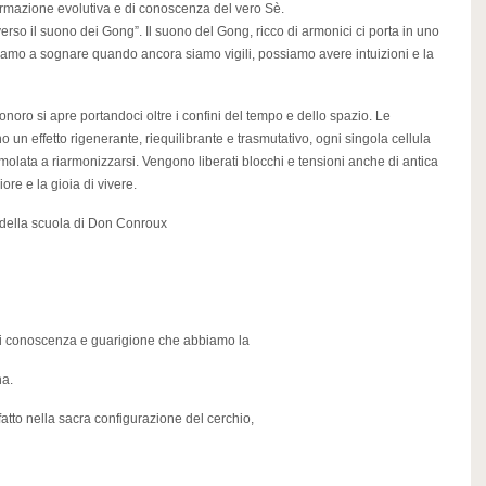
formazione evolutiva e di conoscenza del vero Sè.
rso il suono dei Gong”. Il suono del Gong, ricco di armonici ci porta in uno
ziamo a sognare quando ancora siamo vigili, possiamo avere intuizioni e la
ro si apre portandoci oltre i confini del tempo e dello spazio. Le
un effetto rigenerante, riequilibrante e trasmutativo, ogni singola cellula
olata a riarmonizzarsi. Vengono liberati blocchi e tensioni anche di antica
ore e la gioia di vivere.
della scuola di Don Conroux
i conoscenza e guarigione che abbiamo la
na.
atto nella sacra configurazione del cerchio,