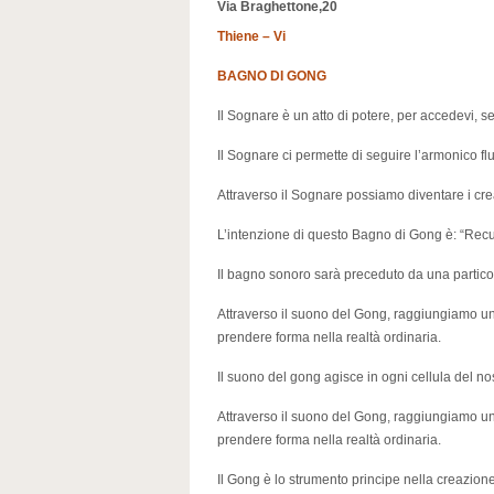
Via Braghettone,20
Thiene – Vi
BAGNO DI GONG
Il Sognare è un atto di potere, per accedevi, ser
Il Sognare ci permette di seguire l’armonico flu
Attraverso il Sognare possiamo diventare i creat
L’intenzione di questo Bagno di Gong è: “Recu
Il bagno sonoro sarà preceduto da una particol
Attraverso il suono del Gong, raggiungiamo un
prendere forma nella realtà ordinaria.
Il suono del gong agisce in ogni cellula del no
Attraverso il suono del Gong, raggiungiamo un
prendere forma nella realtà ordinaria.
Il Gong è lo strumento principe nella creazione