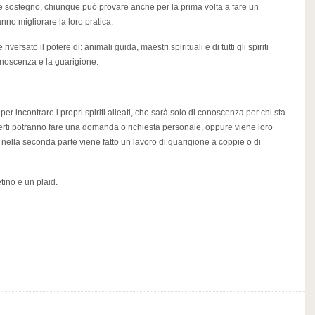
 e sostegno, chiunque può provare anche per la prima volta a fare un
nno migliorare la loro pratica.
iversato il potere di: animali guida, maestri spirituali e di tutti gli spiriti
onoscenza e la guarigione.
r incontrare i propri spiriti alleati, che sarà solo di conoscenza per chi sta
erti potranno fare una domanda o richiesta personale, oppure viene loro
 nella seconda parte viene fatto un lavoro di guarigione a coppie o di
tino e un plaid.