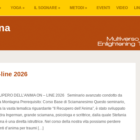
»
YOGA
»
IL SOGNARE
»
METODI
»
EVENTI
VIDEO
LI
na
-line 2026
UPERO DELL’ANIMA ON – LINE 2026 Seminario avanzato condotto da
a Montagna Prerequisito: Corso Base di Sciamanesimo Questo seminario,
ta la vasta tematica riguardante “Il Recupero dell’Anima”, è stato sviluppato
ra Ingerman, grande sciamana, psicologa e scrittrice, dalla quale Stefania
a è una diretta istruttrice. Nel corso della nostra vita possiamo perdere
ti d’anima per traumi […]