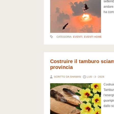
settemb
andare 
ha comp
CATEGORIA:
EVENTI
,
EVENTI HOME
Costruire il tamburo scia
provincia
SCRITTO DA SHAMAN
LUG - 3 - 2024
Costrui
Tamburo
l’energ
guarigi
dallo s