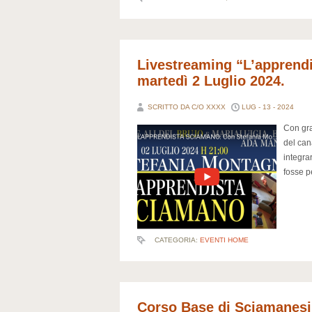
Livestreaming “L’apprendi
martedì 2 Luglio 2024.
SCRITTO DA C/O XXXX
LUG - 13 - 2024
Con gra
del can
integra
fosse p
CATEGORIA:
EVENTI HOME
Corso Base di Sciamanesim