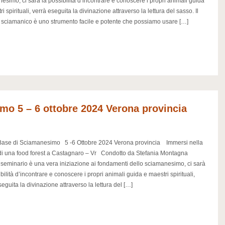
esimo, ci sarà la possibilità d’incontrare e conoscere i propri animali guida
i spirituali, verrà eseguita la divinazione attraverso la lettura del sasso. Il
 sciamanico è uno strumento facile e potente che possiamo usare […]
mo 5 – 6 ottobre 2024 Verona provincia
Base di Sciamanesimo 5 -6 Ottobre 2024 Verona provincia Immersi nella
di una food forest a Castagnaro – Vr Condotto da Stefania Montagna
seminario è una vera iniziazione ai fondamenti dello sciamanesimo, ci sarà
bilità d’incontrare e conoscere i propri animali guida e maestri spirituali,
seguita la divinazione attraverso la lettura del […]