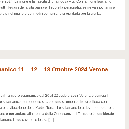
re 2024 La morte è la nascita di una nuova vita. Con la morte lasciamo
tutti i legami della vita passata, l’ego e la personalità se ne vanno, l’anima
iuto nel migliore dei modi i compiti che si era dada per la vita […]
manico 11 – 12 – 13 Ottobre 2024 Verona
re il Tamburo sciamanico dal 20 al 22 ottobre 2023 Verona provincia Il
 sciamanico è un oggetto sacro, è uno strumento che ci collega con
ia e la vibrazione della Madre Terra. Lo sciamano lo utilizza per portare la
one e per andare alla ricerca della Conoscenza. Il Tamburo è considerato
ciamano il suo cavallo, e lo usa […]