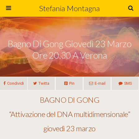
Stefania Montagna
Bagno Di Gong Giovedì 23 Marzo
Ore 20,30 A Verona
Condividi
Twitta
Pin
E-mail
SMS
BAGNO DI GONG
“Attivazione del DNA multidimensionale”
giovedì 23 marzo