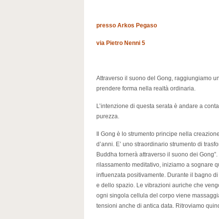
presso Arkos Pegaso
via Pietro Nenni 5
Attraverso il suono del Gong, raggiungiamo un
prendere forma nella realtà ordinaria.
L’intenzione di questa serata è andare a contat
purezza.
Il Gong è lo strumento principe nella creazione
d’anni. E’ uno straordinario strumento di tras
Buddha tornerà attraverso il suono dei Gong”. I
rilassamento meditativo, iniziamo a sognare qu
influenzata positivamente. Durante il bagno d
e dello spazio. Le vibrazioni auriche che vengo
ogni singola cellula del corpo viene massaggia
tensioni anche di antica data. Ritroviamo quindi