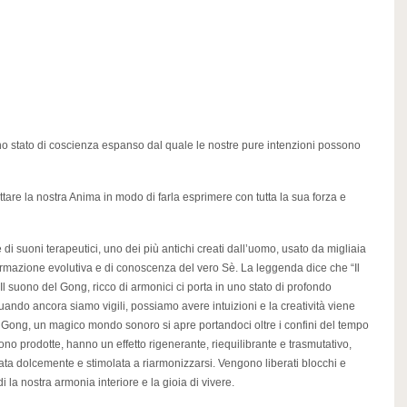
o stato di coscienza espanso dal quale le nostre pure intenzioni possono
tare la nostra Anima in modo di farla esprimere con tutta la sua forza e
 di suoni terapeutici, uno dei più antichi creati dall’uomo, usato da migliaia
formazione evolutiva e di conoscenza del vero Sè. La leggenda dice che “Il
l suono del Gong, ricco di armonici ci porta in uno stato di profondo
ando ancora siamo vigili, possiamo avere intuizioni e la creatività viene
i Gong, un magico mondo sonoro si apre portandoci oltre i confini del tempo
no prodotte, hanno un effetto rigenerante, riequilibrante e trasmutativo,
ta dolcemente e stimolata a riarmonizzarsi. Vengono liberati blocchi e
 la nostra armonia interiore e la gioia di vivere.