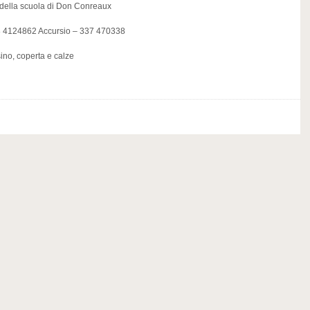
della scuola di Don Conreaux
48 4124862 Accursio – 337 470338
ino, coperta e calze