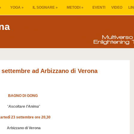
»
YOGA
»
IL SOGNARE
»
METODI
»
EVENTI
VIDEO
LI
na
 settembre ad Arbizzano di Verona
BAGNO DI GONG
“
Ascoltare l’Anima
”
artedì 23 settembre ore 20,30
Arbizzano di Verona