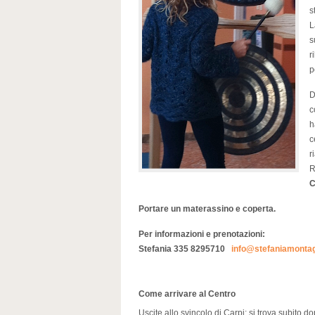
s
L
s
r
p
D
c
h
c
r
R
C
Portare un materassino e coperta.
Per informazioni e prenotazioni:
Stefania 335 8295710
info@stefaniamontag
Come arrivare al Centro
Uscite allo svincolo di Carpi: si trova subito