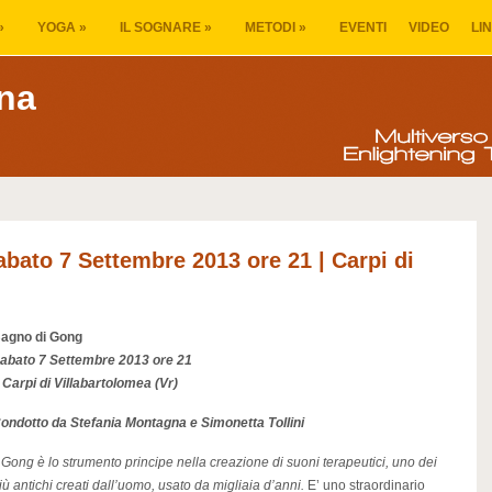
»
YOGA
»
IL SOGNARE
»
METODI
»
EVENTI
VIDEO
LI
na
bato 7 Settembre 2013 ore 21 | Carpi di
agno di Gong
abato 7 Settembre 2013 ore 21
 Carpi di Villabartolomea (Vr)
ondotto da Stefania Montagna e Simonetta Tollini
l Gong è lo strumento principe nella creazione di suoni terapeutici, uno dei
iù antichi creati dall’uomo, usato da migliaia d’anni.
E’ uno straordinario