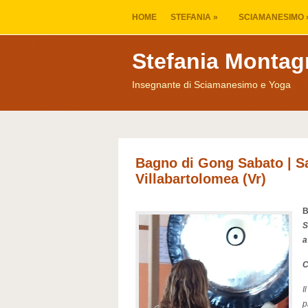
HOME
STEFANIA
»
SCIAMANESIMO
Stefania Montag
Insegnante di Sciamanesimo e Yoga
Bagno di Gong Sabato | Sa
Villabartolomea (Vr)
B
S
a
C
I
p