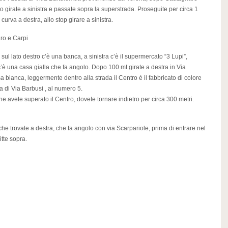
 girate a sinistra e passate sopra la superstrada. Proseguite per circa 1
curva a destra, allo stop girare a sinistra.
aro e Carpi
sul lato destro c’è una banca, a sinistra c’è il supermercato “3 Lupi”,
 c’è una casa gialla che fa angolo. Dopo 100 mt girate a destra in Via
 bianca, leggermente dentro alla strada il Centro è il fabbricato di colore
ra di Via Barbusi , al numero 5.
he avete superato il Centro, dovete tornare indietro per circa 300 metri.
che trovate a destra, che fa angolo con via Scarpariole, prima di entrare nel
itte sopra.