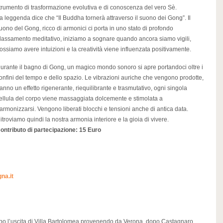
trumento di trasformazione evolutiva e di conoscenza del vero Sè.
a leggenda dice che “Il Buddha tornerà attraverso il suono dei Gong”. Il
uono del Gong, ricco di armonici ci porta in uno stato di profondo
ilassamento meditativo, iniziamo a sognare quando ancora siamo vigili,
ossiamo avere intuizioni e la creatività viene influenzata positivamente.
urante il bagno di Gong, un magico mondo sonoro si apre portandoci oltre i
onfini del tempo e dello spazio. Le vibrazioni auriche che vengono prodotte,
anno un effetto rigenerante, riequilibrante e trasmutativo, ogni singola
ellula del corpo viene massaggiata dolcemente e stimolata a
iarmonizzarsi. Vengono liberati blocchi e tensioni anche di antica data.
itroviamo quindi la nostra armonia interiore e la gioia di vivere.
ontributo di partecipazione: 15 Euro
na.it
 dopo l’uscita di Villa Bartolomea provenendo da Verona, dopo Castagnaro