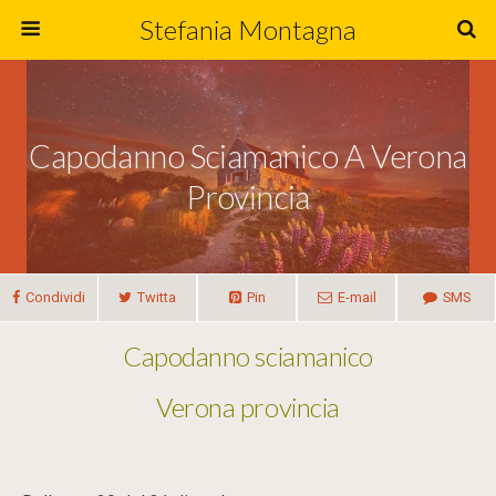
Stefania Montagna
Capodanno Sciamanico A Verona
Provincia
Condividi
Twitta
Pin
E-mail
SMS
Capodanno sciamanico
Verona provincia