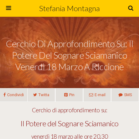
Stefania Montagna
Cerchio Di Approfondimento Su: Il
Potere Del Sognare Sciamanico
Venerdì 18 Marzo A Riccione
Condividi
Twitta
Pin
E-mail
SMS
Cerchio di approfondimento su:
Il Potere del Sognare Sciamanico
venerdì 18 marzo alle ore 20,30