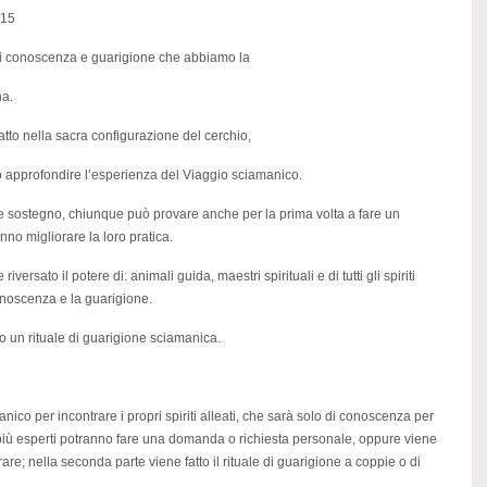
 15
i conoscenza e guarigione che abbiamo la
na.
atto nella sacra configurazione del cerchio,
o approfondire l’esperienza del Viaggio sciamanico.
 e sostegno, chiunque può provare anche per la prima volta a fare un
nno migliorare la loro pratica.
iversato il potere di: animali guida, maestri spirituali e di tutti gli spiriti
onoscenza e la guarigione.
 un rituale di guarigione sciamanica.
nico per incontrare i propri spiriti alleati, che sarà solo di conoscenza per
 più esperti potranno fare una domanda o richiesta personale, oppure viene
are; nella seconda parte viene fatto il rituale di guarigione a coppie o di