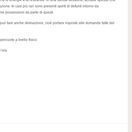
rre le energie a lei estranee. In una stessa sessione, accade spesso che
ione. In casi più rari sono presenti spiriti di defunti intorno da
e possessioni da parte di questi.
può fare anche divinazione, cioè portare risposte alle domande fatte del
percuote a livello fisico.
’ora.