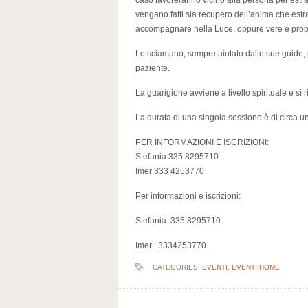
caso lavoreranno vicino alla persona per estra
vengano fatti sia recupero dell’anima che estraz
accompagnare nella Luce, oppure vere e propri
Lo sciamano, sempre aiutato dalle sue guide, 
paziente.
La guarigione avviene a livello spirituale e si ri
La durata di una singola sessione è di circa un
PER INFORMAZIONI E ISCRIZIONI:
Stefania 335 8295710
Imer 333 4253770
Per informazioni e iscrizioni:
Stefania: 335 8295710
Imer : 3334253770
CATEGORIES:
EVENTI
,
EVENTI HOME