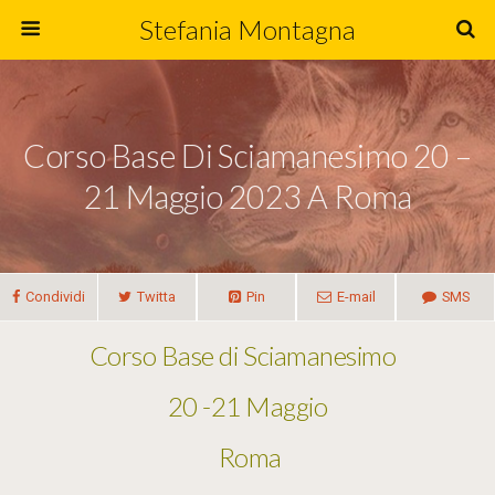
Stefania Montagna
Corso Base Di Sciamanesimo 20 –
21 Maggio 2023 A Roma
Condividi
Twitta
Pin
E-mail
SMS
Corso Base di Sciamanesimo
20 -21 Maggio
Roma