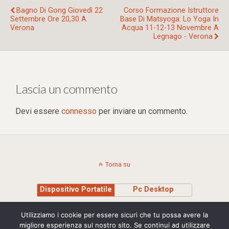
Bagno Di Gong Giovedì 22
Corso Formazione Istruttore
Settembre Ore 20,30 A
Base Di Matsyoga: Lo Yoga In
Verona
Acqua 11-12-13 Novembre A
Legnago - Verona
Lascia un commento
Devi essere
connesso
per inviare un commento.
Torna su
Dispositivo Portatile
Pc Desktop
Copyright © 2015 Stefania Montagna - Insegnante di Sciamanesimo e Yoga Cell.
Utilizziamo i cookie per essere sicuri che tu possa avere la
+39 335 8295710 | P.IVA 00975040239 | credits Studio Madesign
migliore esperienza sul nostro sito. Se continui ad utilizzare