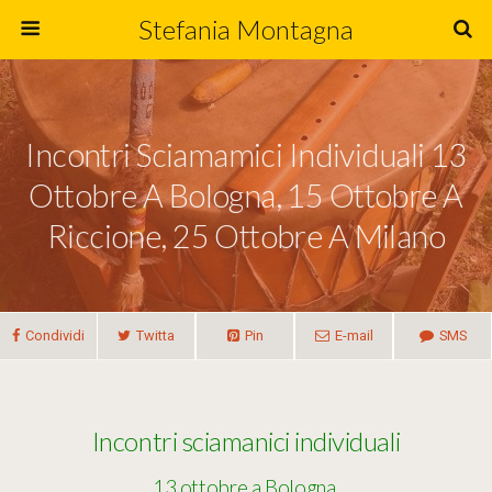
Stefania Montagna
Incontri Sciamamici Individuali 13
Ottobre A Bologna, 15 Ottobre A
Riccione, 25 Ottobre A Milano
Condividi
Twitta
Pin
E-mail
SMS
Incontri sciamanici individuali
13 ottobre a Bologna