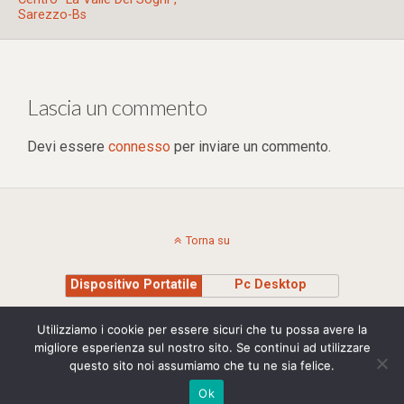
Sarezzo-Bs
Lascia un commento
Devi essere
connesso
per inviare un commento.
Torna su
Dispositivo Portatile
Pc Desktop
Copyright © 2015 Stefania Montagna - Insegnante di Sciamanesimo e Yoga Cell.
Utilizziamo i cookie per essere sicuri che tu possa avere la
+39 335 8295710 | P.IVA 00975040239 | credits Studio Madesign
migliore esperienza sul nostro sito. Se continui ad utilizzare
questo sito noi assumiamo che tu ne sia felice.
Ok