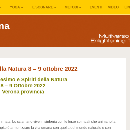
»
YOGA
»
IL SOGNARE
»
METODI
»
EVENTI
VIDEO
LI
na
la Natura 8 – 9 ottobre 2022
simo e Spiriti della Natura
8 – 9 Ottobre 2022
Verona provincia
nimata. Lo sciamano vive in sintonia con le forze spirituali che animano la
mpito è armonizzare la vita umana con quella del mondo naturale e con i