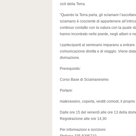
cicli della Terra.
“Quando la Terra parla, gli sciamani l’ascolt
sciamano è cosciente di appartenere all’intrica
continuo contatto con la natura con la quale sta
hanno incontrato nelle piante, negli alberi e n
I partecipanti al seminario imparano a entrare i
comunicazione diretta e di viaggio. Viene data 
divinazione.
Prerequisito:
Corso Base di Sciamanesimo
Portare:
materassino, coperta, vestiti comodi, il propri
Dalle ore 15 del venerdì alle ore 13 della do
Registrazione alle ore 14,30
Per informazioni e iscrizioni: