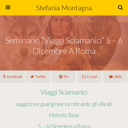
Stefania Montagna
Seminario “Viaggi Sciamanici” 5 – 6
Dicembre A Roma
Condividi
Twitta
Pin
E-mail
SMS
Viaggi Sciamanici
saggezza e guarigione incontrando gli alleati
Metodo Base
5 – 6 Dicembre a Roma